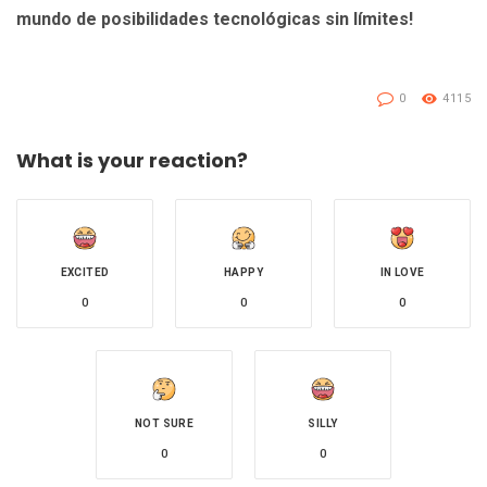
mundo de posibilidades tecnológicas sin límites!
0
4115
What is your reaction?
EXCITED
HAPPY
IN LOVE
0
0
0
NOT SURE
SILLY
0
0