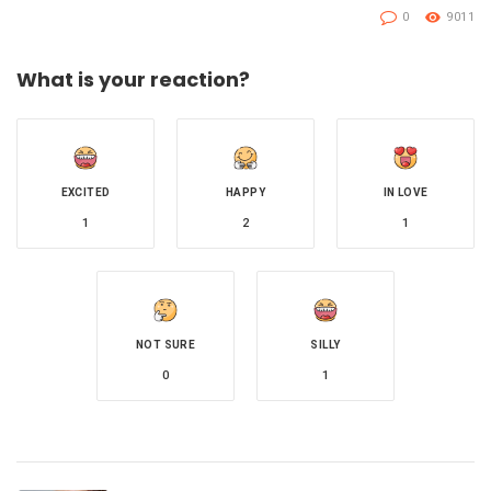
0
9011
What is your reaction?
EXCITED
HAPPY
IN LOVE
1
2
1
NOT SURE
SILLY
0
1