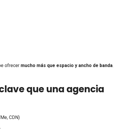
)
be ofrecer
mucho más que espacio y ancho de banda
.
 clave que una agencia
VMe, CDN)
7