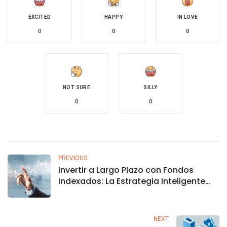
EXCITED
HAPPY
IN LOVE
0
0
0
NOT SURE
SILLY
0
0
PREVIOUS
Invertir a Largo Plazo con Fondos
Indexados: La Estrategia Inteligente
para Crecimiento Financiero
NEXT