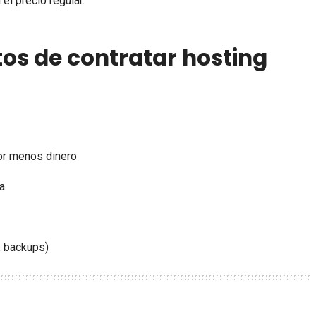
l precio regular.
tos de contratar hosting
or menos dinero
ra
, backups)