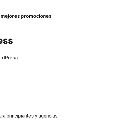
r
mejores promociones
.
ess
ordPress:
ara principiantes y agencias.