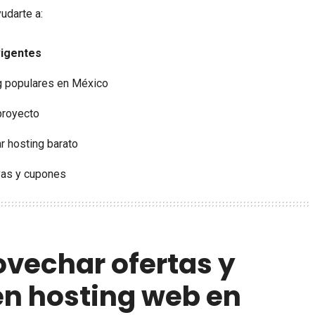
udarte a:
vigentes
g populares en México
proyecto
ar hosting barato
vas y cupones
ovechar ofertas y
n hosting web en