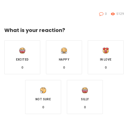
0
5129
What is your reaction?
EXCITED
HAPPY
IN LOVE
0
0
0
NOT SURE
SILLY
0
0